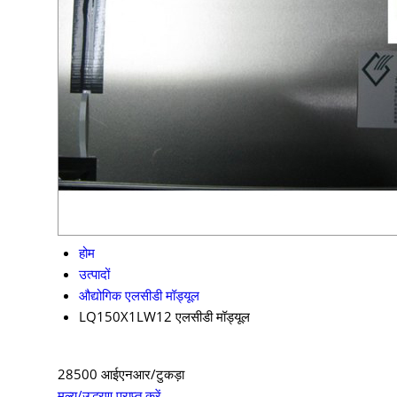
होम
उत्पादों
औद्योगिक एलसीडी मॉड्यूल
LQ150X1LW12 एलसीडी मॉड्यूल
28500 आईएनआर/टुकड़ा
मूल्य/उद्धरण प्राप्त करें