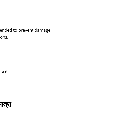
mmended to prevent damage.
ions.
¨à¥
त्रा