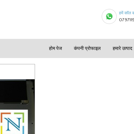
हमें कॉल क
079711
होम पेज
कंपनी प्रोफाइल
हमारे उत्पाद