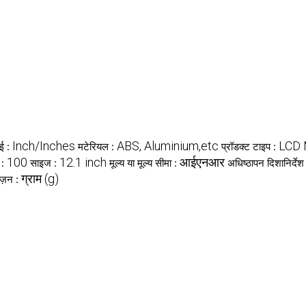
Inch/Inches
ABS, Aluminium,etc
LCD 
ाई :
मटेरियल :
प्रॉडक्ट टाइप :
100
12.1 inch
आईएनआर
 :
साइज :
मूल्य या मूल्य सीमा :
अधिष्ठापन दिशानिर्देश
ग्राम (g)
ज़न :