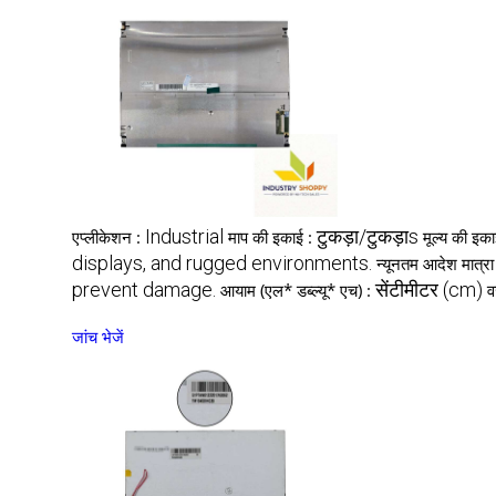
Industrial
टुकड़ा/टुकड़ाs
एप्लीकेशन :
माप की इकाई :
मूल्य की इक
displays, and rugged environments.
न्यूनतम आदेश मात्रा
prevent damage.
सेंटीमीटर (cm)
आयाम (एल* डब्ल्यू* एच) :
व
जांच भेजें