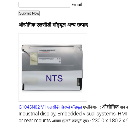
Email
औद्योगिक एलसीडी मॉड्यूल अन्य उत्पाद
औद्योगिक
G104SN02 V1 एलसीडी डिस्प्ले मॉड्यूल
एप्लीकेशन :
माप 
Industrial display, Embedded visual systems, HMI
or rear mounts
230.0 x 180.2 x
आयाम (एल* डब्ल्यू* एच) :