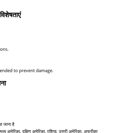
िशेषताएं
ions.
mmended to prevent damage.
ना
ा जाना है
ट, मध्य अमेरिका, दक्षिण अमेरिका, एशिया, उत्तरी अमेरिका, अफ्रीका