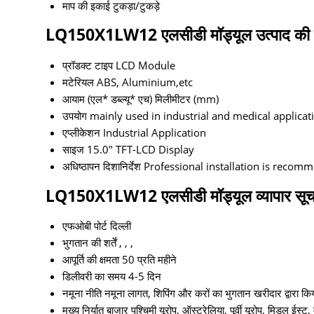
माप की इकाई
टुकड़ा/टुकड़े
LQ150X1LW12 एलसीडी मॉड्यूल उत्पाद की व
प्रॉडक्ट टाइप
LCD Module
मटेरियल
ABS, Aluminium,etc
आयाम (एल* डब्ल्यू* एच)
मिलीमीटर (mm)
उपयोग
mainly used in industrial and medical applicat
एप्लीकेशन
Industrial Application
साइज
15.0″ TFT-LCD Display
अधिष्ठापन दिशानिर्देश
Professional installation is reco
LQ150X1LW12 एलसीडी मॉड्यूल व्यापार सूच
एफओबी पोर्ट
दिल्ली
भुगतान की शर्तें
, , ,
आपूर्ति की क्षमता
50 प्रति महीने
डिलीवरी का समय
4-5 दिन
नमूना नीति
नमूना लागत, शिपिंग और करों का भुगतान खरीदार द्वारा किय
मुख्य निर्यात बाजार
पश्चिमी यूरोप, ऑस्ट्रेलिया, पूर्वी यूरोप, मिडल ईस्