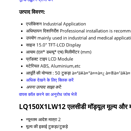
उत्पाद विवरण:
एप्लीकेशन
Industrial Application
अधिष्ठापन दिशानिर्देश
Professional installation is reco
उपयोग
mainly used in industrial and medical applicat
साइज
15.0″ TFT-LCD Display
आयाम (एल* डब्ल्यू* एच)
मिलीमीटर (mm)
प्रॉडक्ट टाइप
LCD Module
मटेरियल
ABS, Aluminium,etc
आपूर्ति की योग्यता :
50 टुकड़ा à¤ªà¥à¤°à¤¤à¤¿ à¤®à¤¹à¥à¤
अधिक देखने के लिए क्लिक करें
अपना उत्पाद साझा करें:
वापस कॉल करने का अनुरोध
जांच भेजें
LQ150X1LW12 एलसीडी मॉड्यूल मूल्य और मा
न्यूनतम आदेश मात्रा
2
मूल्य की इकाई
टुकड़ा/टुकड़े