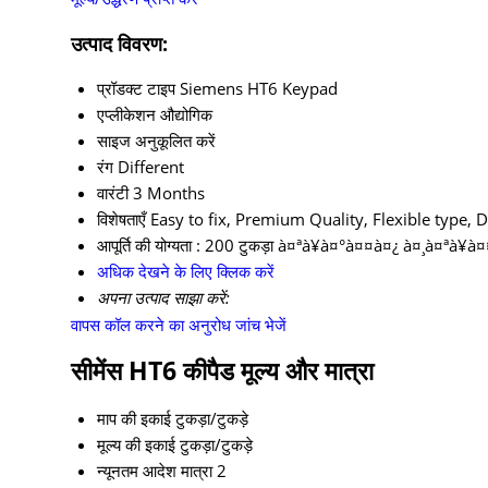
उत्पाद विवरण:
प्रॉडक्ट टाइप
Siemens HT6 Keypad
एप्लीकेशन
औद्योगिक
साइज
अनुकूलित करें
रंग
Different
वारंटी
3 Months
विशेषताएँ
Easy to fix, Premium Quality, Flexible type, D
आपूर्ति की योग्यता :
200 टुकड़ा à¤ªà¥à¤°à¤¤à¤¿ à¤¸à¤ªà¥
अधिक देखने के लिए क्लिक करें
अपना उत्पाद साझा करें:
वापस कॉल करने का अनुरोध
जांच भेजें
सीमेंस HT6 कीपैड मूल्य और मात्रा
माप की इकाई
टुकड़ा/टुकड़े
मूल्य की इकाई
टुकड़ा/टुकड़े
न्यूनतम आदेश मात्रा
2