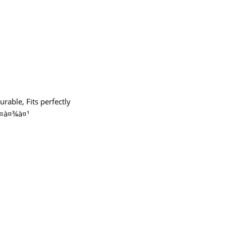
urable, Fits perfectly
à¤¤à¤¾à¤¹