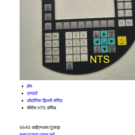
होम
उत्पादों
औद्योगिक झिल्ली कीपैड
सीमेंस HT6 कीपैड
6640 आईएनआर/टुकड़ा
मूल्य/उद्धरण प्राप्त करें